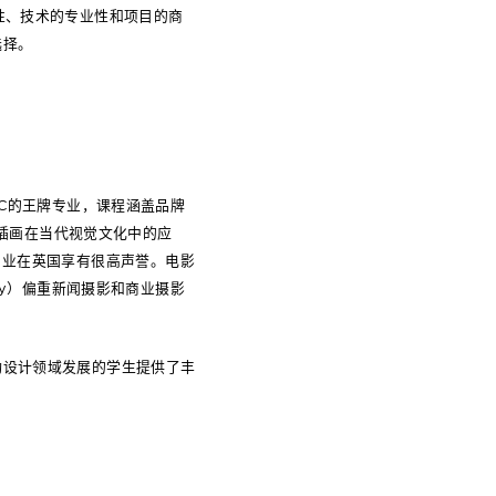
性、技术的专业性和项目的商
选择。
是LCC的王牌专业，课程涵盖品牌
）注重插画在当代视觉文化中的应
画专业在英国享有很高声誉。电影
aphy）偏重新闻摄影和商业摄影
动设计领域发展的学生提供了丰