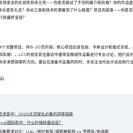
：视觉语言的实验性和多元性——你是否尝试了不同的媒介和风格？你的作品
本功是否扎实？你对工具和技术的掌握到了什么程度？项目完成度——你是
行到最终呈现？
-4个完整项目，共15-20页内容。核心项目应该包括：字体设计和版式实验
和风格）。LCC的招生官在面试中通常会围绕作品集进行专业讨论，他们会
你未来想探索的方向。建议在准备作品集的同时，多关注当代设计动态和行
中心
艺术高中：2026北京家长必看的选择指南
evel国际高中：什么时候转最合适？
集要求对比：UAL/格拉斯哥/威斯敏斯特 vs 罗德岛/帕森斯