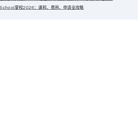
r School夏校2026：课程、费用、申请全攻略
高中课程
UAL创意进阶短期课
与设计预科
BACA申请