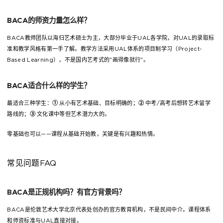
BACA的师资力量怎么样？
BACA教师团队以海归艺术硕士为主，大部分毕业于UAL各学院，对UAL的录取标
准和教学风格有第一手了解。教学方法采用UAL体系的项目制学习（Project-
Based Learning），不是国内艺考式的"画得像就行"。
BACA适合什么样的学生？
最适合三种学生：
①
从小有艺术基础、目标明确的；
②
中考/高考后想转艺术留学
路线的；
③
文化课中等但艺术潜力大的。
零基础也可以——课程从基础开始教，关键是有兴趣和热情。
常见问题FAQ
BACA是正规机构吗？有官方背景吗？
BACA是伦敦艺术大学北京代表处创办的官方教育机构，不是民间中介。课程体系
和师资标准与UAL直接对接。