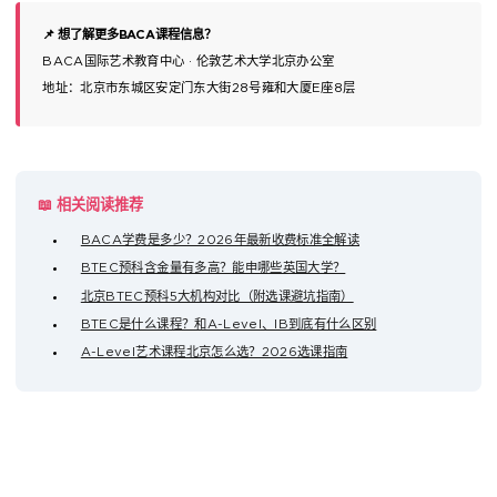
📌 想了解更多BACA课程信息？
BACA国际艺术教育中心 · 伦敦艺术大学北京办公室
地址：北京市东城区安定门东大街28号雍和大厦E座8层
📖 相关阅读推荐
BACA学费是多少？2026年最新收费标准全解读
BTEC预科含金量有多高？能申哪些英国大学？
北京BTEC预科5大机构对比（附选课避坑指南）
BTEC是什么课程？和A-Level、IB到底有什么区别
A-Level艺术课程北京怎么选？2026选课指南