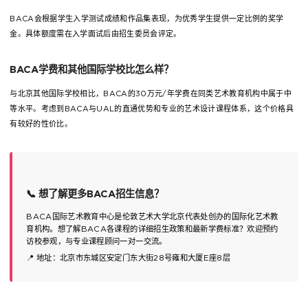
BACA会根据学生入学测试成绩和作品集表现，为优秀学生提供一定比例的奖学
金。具体额度需在入学面试后由招生委员会评定。
BACA学费和其他国际学校比怎么样？
与北京其他国际学校相比，BACA的30万元/年学费在同类艺术教育机构中属于中
等水平。考虑到BACA与UAL的直通优势和专业的艺术设计课程体系，这个价格具
有较好的性价比。
📞 想了解更多BACA招生信息？
BACA国际艺术教育中心是伦敦艺术大学北京代表处创办的国际化艺术教
育机构。想了解BACA各课程的详细招生政策和最新学费标准？欢迎预约
访校参观，与专业课程顾问一对一交流。
📍 地址：北京市东城区安定门东大街28号雍和大厦E座8层