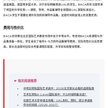
涵盖美国、英国等多国大学。对于目标明确想进UAL的学生，BACA的专注度带来
了明显的升学优势——课程、导师、作品集辅导全部围绕UAL录取标准设计。
BACA学生不需要在课外另找机构辅导作品集，这是时间和金钱上的双重优势。
费用与性价比
BACA的学费在北京国际艺术教育市场中处于中等水平。考虑到BACA将课程与作
品集准备一体化，学生省去了每年8-15万的作品集辅导费用，实际的性价比反而更
高。家长在选择时应综合考量课程匹配度、升学目标和整体预算。
☛ 相关阅读推荐
中考后转轨国际艺术高中：2026北京家长必看的选择指南
艺术生转轨A-Level国际高中：什么时候转最合适？
伦敦艺术大学申请全攻略：UAL本科、预科、硕士申请条
件与时间线（2026-2027）