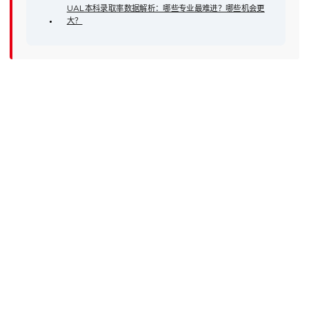
UAL本科录取率数据解析：哪些专业最难进？哪些机会更
大？
Beijing Academy of Creative Arts
北京市东城区安定门东大街28号雍和大厦E座 8层
座机：010-8418 6799/6785/6788/6783