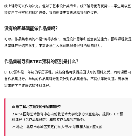
线上辅导可以作为补充，但对于艺术设计类专业，线下辅导更有优势——学生可以直
接使用工作室的材料和设备，导师也能更直观地指导创作过程。
没有绘画基础能做作品集吗？
可以。作品集考察的不是"画得多像"，而是设计思维和创意表达能力。预科课程就是
从基础开始培养学生，不需要学生入学前就具备很强的绘画能力。
作品集辅导和BTEC预科的区别是什么？
BTEC预科是一年制的学历课程，成绩合格可获得英国认可的预科文凭，同时课程内
含作品集指导。单纯的作品集辅导则只针对作品集创作，不提供学历认证。有学历
需求的学生建议选择预科课程。
🎨 想了解北京顶尖的作品集辅导？
BACA国际艺术教育中心由伦敦艺术大学北京办公室创办，提供BTEC预
科课程（含作品集辅导）和独立作品集指导服务。
📍 地址：北京市东城区安定门东大街28号雍和大厦E座8层