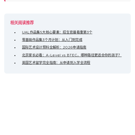
相关阅读推荐
UAL作品集5大核心要素：招生官最看重第3个
零基础作品集3个月计划：从入门到完成
国际艺术设计预科全解析：2026申请指南
北京家长必看：A-Level vs BTEC，哪种路径更适合你的孩子？
英国艺术留学完全指南：从申请到入学全流程