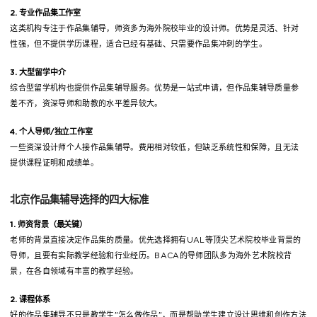
2. 专业作品集工作室
这类机构专注于作品集辅导，师资多为海外院校毕业的设计师。优势是灵活、针对
性强，但不提供学历课程，适合已经有基础、只需要作品集冲刺的学生。
3. 大型留学中介
综合型留学机构也提供作品集辅导服务。优势是一站式申请，但作品集辅导质量参
差不齐，资深导师和助教的水平差异较大。
4. 个人导师/独立工作室
一些资深设计师个人接作品集辅导。费用相对较低，但缺乏系统性和保障，且无法
提供课程证明和成绩单。
北京作品集辅导选择的四大标准
1. 师资背景（最关键）
老师的背景直接决定作品集的质量。优先选择拥有UAL等顶尖艺术院校毕业背景的
导师，且要有实际教学经验和行业经历。BACA的导师团队多为海外艺术院校背
景，在各自领域有丰富的教学经验。
2. 课程体系
好的作品集辅导不只是教学生"怎么做作品"，而是帮助学生建立设计思维和创作方法