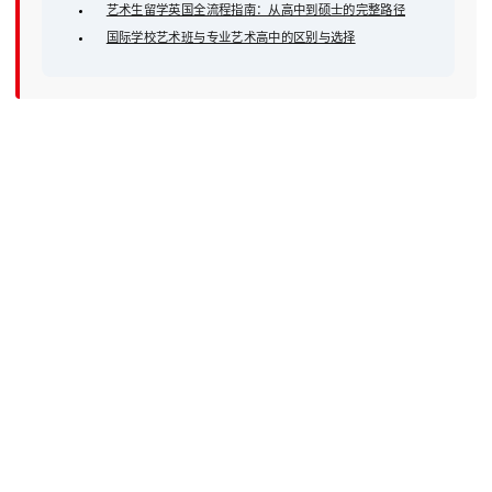
艺术生留学英国全流程指南：从高中到硕士的完整路径
国际学校艺术班与专业艺术高中的区别与选择
Beijing Academy of Creative Arts
北京市东城区安定门东大街28号雍和大厦E座 8层