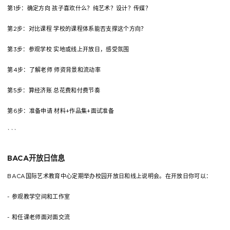
第1步：确定方向 孩子喜欢什么？纯艺术？设计？传媒？
第2步：对比课程 学校的课程体系能否支撑这个方向？
第3步：参观学校 实地或线上开放日，感受氛围
第4步：了解老师 师资背景和流动率
第5步：算经济账 总花费和付费节奏
第6步：准备申请 材料+作品集+面试准备
```
BACA开放日信息
BACA国际艺术教育中心定期举办校园开放日和线上说明会。在开放日你可以：
- 参观教学空间和工作室
- 和任课老师面对面交流