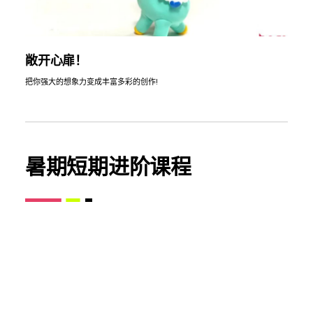
敞开心扉！
把你强大的想象力变成丰富多彩的创作!
暑期短期进阶课程
针对人群：6-19岁｜10:00-16:30
周次
日期
适龄学生
课程名称
授课老师
授课语言
上课地点
课程简述
第一周
7月13-17
14-19岁
智绘时尚
Daniel IJ
英文
东城区雍
这⻔沉浸
日
插画
Uys
和大厦E
式暑期课