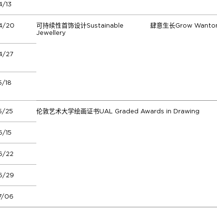
/13
4/20
可持续性首饰设计Sustainable
肆意生长Grow Wanton
Jewellery
4/27
/18
5/25
伦敦艺术大学绘画证书UAL Graded Awards in Drawing
/15
6/22
6/29
7/06