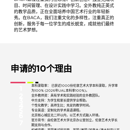
目、时间管理、在设计实践中学习。全外教纯正英式
的教学品质，正在全面培养中国艺术行业的年轻新
秀。在BACA，我们注重文化的多样性，注重真正的
创新，服务于每一位学生的成长蜕变，成就他们最终
的艺术梦想。
申请的
10个理由
本科录取率： 已获近1000份伦敦艺术大学本科录取，升学率
1
为100% (2026年UAL本科率100%)。
2
全外教师资：具有学术和实践经验的全外教团队。
3
中方支持：为学生和家长提供学业帮助。
4
个性化教学；高师生比；充足的教学时间。
5
专业英语：定制化的学术英语课程。
6
北京核心城区北二环以内，以艺术方式融入环境。
官方背书：由伦敦艺术大学北京办公室创立，伦敦艺术大学长
7
期支持与合作。