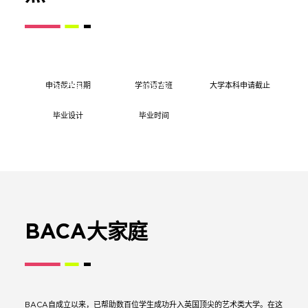
2025-2026
万玉杨
中央圣马丁学
本科时尚传媒：新闻专
院
业
2024年
2026年
8月4日
2027年
8月3日
至8月22
1月底
2025-2026
万玉杨
伦敦时装学院
本科时尚新闻与创作专
日
业
申请截止日期
学前语言班
大学本科申请截止
2027年
2027年
5月
5月底
2025-2026
万玉杨
伦敦时装学院
本科公共关系与传播专
毕业设计
毕业时间
业
2025-2026
万玉杨
伦敦传媒学院
本科公共关系专业
2025-2026
徐诺雅
中央圣马丁学
本科视觉传达专业
院
BACA大家庭
2025-2026
徐诺雅
坎伯韦尔艺术
本科插画专业
学院
2025-2026
徐诺雅
伦敦传媒学院
本科插画与视觉媒体专
业
2025-2026
徐诺雅
坎伯韦尔艺术
本科平面设计专业
BACA自成立以来，已帮助数百位学生成功升入英国顶尖的艺术类大学。在这