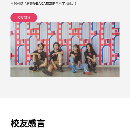
学院
里您可以了解更多BACA校友的艺术学习经历！
2025-2026
齐可依
中央圣马丁学
本科纯艺专业
院
校友部分
2025-2026
齐可依
切尔西艺术学
本科纯艺专业
院
2025-2026
齐可依
坎伯韦尔艺术
本科纯艺：雕塑专业
学院
2025-2026
李舒同
中央圣马丁学
本科表演：设计与实践
院
专业
2025-2026
李舒同
温布尔登艺术
本科舞美设计专业
学院
2025-2026
李舒同
温布尔登艺术
本科舞台与银幕道具设
学院
计专业
2025-2026
孟纤一
中央圣马丁学
本科产品及工业设计专
院
业
校友感言
2025-2026
孟纤一
切尔西艺术学
本科产品与家具设计专
院
业