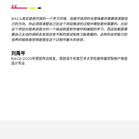
2025-2026
孟纤一
伦敦传媒学院
本科设计管理专业
BACA其实是很开放的一个学习环境，但是开放同时也意味着你需要很清楚自
己的方向。你必须很清楚自己在这个项目推进的过程中哪些是你需要的。比如
2025-2026
张楚仪
坎伯韦尔艺术
本科插画专业
这个项目对我来说很大的一个挑战就是软件操作和编程的学习，而这些都是需
学院
要自己主动的调研去发现还有不断的尝试和练习能掌握的。这样的自学能力的
培养的锻炼我觉得是我在这个过程中最大的收获。
2025-2026
张楚仪
中央圣马丁学
本科视觉传达设计专业
院
刘禹岑
BACA 2023年视觉传达校友，现就读于伦敦艺术大学伦敦传媒学院用户体验
2025-2026
张楚仪
伦敦传媒学院
本科插画与视觉媒体专
设计专业
业
2025-2026
范润颖
伦敦传媒学院
本科交互设计专业
2025-2026
范润颖
切尔西艺术学
本科视觉传达设计专业
院
2025-2026
范润颖
伦敦传媒学院
本科艺术创意指导专业
2025-2026
闫姝婷
中央圣马丁学
本科视觉传达设计专业
院