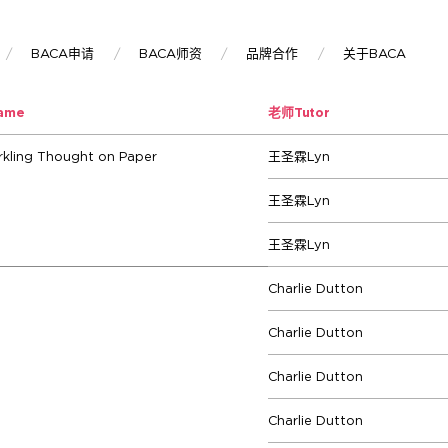
BACA申请
BACA师资
品牌合作
关于BACA
Name
老师
Tutor
ing Thought on Paper
王圣霖Lyn
王圣霖Lyn
王圣霖Lyn
Charlie Dutton
Charlie Dutton
Charlie Dutton
Charlie Dutton