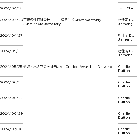
2024/04/13
Tom Chin
2024/04/20
可持续性首饰设计
肆意生长Grow Wantonly
杜佳萌 DU
Sustainable Jewellery
Jiameng
2024/04/27
杜佳萌 DU
Jiameng
2024/05/18
杜佳萌 DU
Jiameng
2024/05/25
伦敦艺术大学绘画证书UAL Graded Awards in Drawing
Charlie
Dutton
2024/06/15
Charlie
Dutton
2024/06/22
Charlie
Dutton
2024/06/29
Charlie
Dutton
2024/07/06
Charlie
Dutton