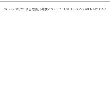
2024/06/01 项目展览开幕式PROJECT EXHIBITION OPENING DAY
Beijing Academy of Creative Arts
北京市东城区安定门东大街28号雍和大厦E座 8层
座机：010-8418 6799/6785/6788/6783
手机/微信同号：13681144605（吴老师）