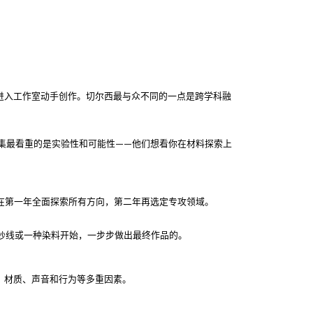
起就进入工作室动手创作。切尔西最与众不同的一点是跨学科融
品集最看重的是实验性和可能性——他们想看你在材料探索上
在第一年全面探索所有方向，第二年再选定专攻领域。
纱线或一种染料开始，一步步做出最终作品的。
、材质、声音和行为等多重因素。