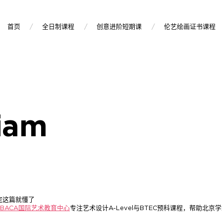
首页
全日制课程
创意进阶短期课
伦艺绘画证书课程
iam
看完这篇就懂了
BACA国际艺术教育中心
专注艺术设计A-Level与BTEC预科课程，帮助北