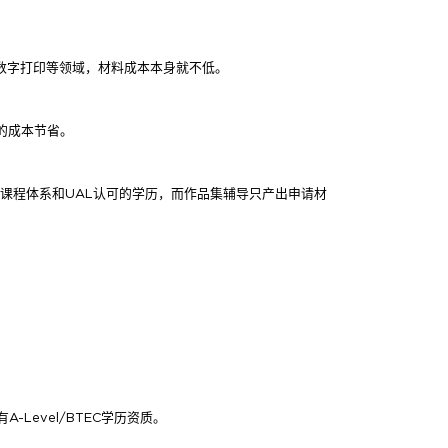
数字打印等领域，材料成本本身就不低。
会的成本节省。
的课程体系和UAL认可的学历，而作品集辅导只产出申请材
evel/BTEC学历资质。