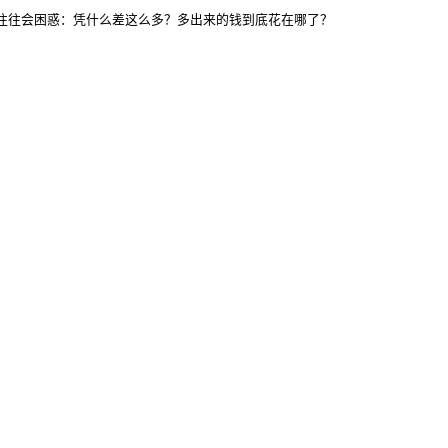
候，往往会困惑：凭什么差这么多？多出来的钱到底花在哪了？