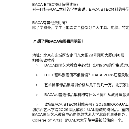
BACA BTEC预科值得读吗？
对于目标是UAL本科的学生来说，BACA BTEC预科
BACA有其他费用吗？
除了学费外，学生可能需要自备部分个人工具、电脑、特
📍 想了解BACA完整费用明细？
地址：北京市东城区安定门东大街28号雍和大厦E座8层
相关阅读推荐
BACA国际艺术教育中心凭什么把96%的学生送进U
BTEC预科到底值不值得读？BACA 2026届高录
艺术留学作品集培训价格从几千到几十万，北京家
BACA和普通作品集机构有什么不同？从教育理念
读完BACA BTEC预科能去哪？2026届100%U
切尔西艺术学院2026深度解读：UAL隐藏的纺织品、室
BACA国际艺术教育中心由伦敦艺术大学北京代表处创办，
College of Arts）是UAL六大学院中最被低估的一个。