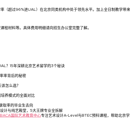
的升学率（超过96%进UAL）在北京同类机构中处于领先水平。加上全日制教学
定课程材料等。具体费用明细请向招生办公室完整了解。
AL？15年深耕北京艺术留学的3个秘诀
取率率背后的秘密
长该怎么选？
到培养模式的全面对比
AL录取率的毕业生去向
内设计与纯艺殿堂，5大王牌专业全拆解
BACA国际艺术教育中心
专注艺术设计A-Level与BTEC预科课程，帮助北京