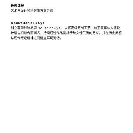
任教课程
艺术与设计预科时尚方向导师
About Daniel IJ Uys
创立奢华时装品牌 House of Uys， 以将高级定制工艺、前卫叙事与大胆设
计语言相融合而闻名，持续通过作品挑战传统女性气质的定义，并在历史灵感
与现代叛逆精神之间建立鲜明对话。