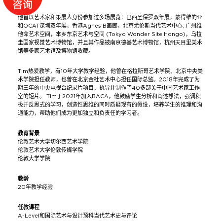
他曾以艺术家和策展人身份参加过多场展览：巴西圣保罗双年展，蒙得维的亚
和OCAT深圳双年展，香港Agnes B画廊，北京尤伦斯当代艺术中心, 广州维
他命艺术空间，本乡东京艺术与空间 (Tokyo Wonder Site Hongo)，乌拉
圭国家视觉艺术博物馆，并且其作品被南京德基艺术博物馆，杭州天目里美术
馆等多家艺术馆及博物馆收藏。
Tim热爱教学，有10年大学教学经验，他曾在格拉斯哥艺术学院、北京中央美
术学院担任教师，也曾在北京金杜艺术中心担任国际总监。2018年完成了为
期三年的中央电视台纪录片项目，执导并制作了40多部关于中国艺术家工作
室的短片。 Tim于2021年加入BACA，他鼓励学生分析和阐述想法，强调积
极并反思式的学习，创造性思维的同时质疑现有的假设，培养学生的推理和沟
通能力，帮助他们成为更加独立和负责任的学习者。
教育背景
伦敦艺术大学切尔西艺术学院
伦敦艺术大学伦敦传媒学院
伦敦大学学院
教龄
20年教学经验
任教课程
A-Level和国际艺术与设计预科当代艺术史与评论