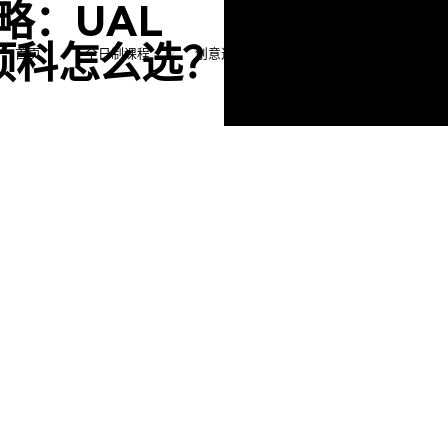
略：UAL
EC预科怎么选？
首页
全日制课程
创意进阶短期课
伦艺绘画证书课程