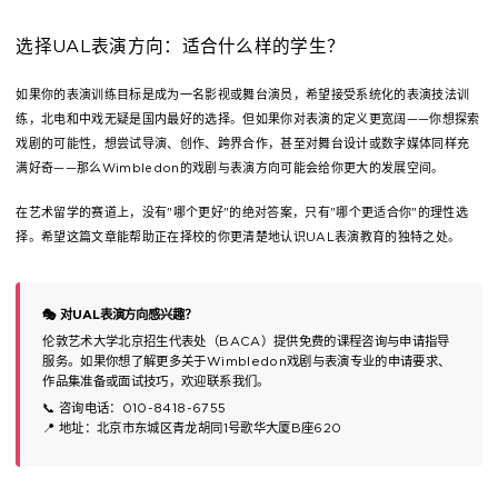
选择UAL表演方向：适合什么样的学生？
如果你的表演训练目标是成为一名影视或舞台演员，希望接受系统化的表演技法训
练，北电和中戏无疑是国内最好的选择。但如果你对表演的定义更宽阔——你想探索
戏剧的可能性，想尝试导演、创作、跨界合作，甚至对舞台设计或数字媒体同样充
满好奇——那么Wimbledon的戏剧与表演方向可能会给你更大的发展空间。
在艺术留学的赛道上，没有"哪个更好"的绝对答案，只有"哪个更适合你"的理性选
择。希望这篇文章能帮助正在择校的你更清楚地认识UAL表演教育的独特之处。
🎭 对UAL表演方向感兴趣？
伦敦艺术大学北京招生代表处（BACA）提供免费的课程咨询与申请指导
服务。如果你想了解更多关于Wimbledon戏剧与表演专业的申请要求、
作品集准备或面试技巧，欢迎联系我们。
📞 咨询电话：010-8418-6755
📍 地址：北京市东城区青龙胡同1号歌华大厦B座620