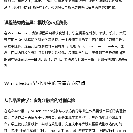
现形式。相比之下，北电和中戏的表演教学更侧重斯坦尼斯拉夫斯基体系的训练——
从"行动分析法"到"角色塑造"，强调演员与角色的共鸣以及生活体验的内化。
课程结构的差异：模块化vs系统化
在Wimbledon，表演课程采用模块化设计。学生需要在戏剧、表演、设计、策展
等不同方向中选择跨学科的学习路径。一个表演专业的学生可能同时学习舞台设计
或数字媒体，这在英国戏剧教育中被称为"扩展剧场"（Expanded Theatre）理
念。而国内院校的课程设置则更为系统化，表演系学生从一年级到四年级沿着固定
的课程链条前进——台词、形体、声乐、表演片段排演——每一步都有明确的递进关
系。
Wimbledon毕业展中的表演方向亮点
从作品看教学：多媒介融合的戏剧实验
在这次毕业展中，Wimbledon戏剧与表演方向的毕业生作品展现出鲜明的实验特
质。许多作品不再局限于传统舞台，而是出现在装置空间、户外场地甚至线上平
台。学生使用投影映射、实时音效处理、交互技术等手段来拓展戏剧表达的可能
性。这种"多媒介戏剧"（Multimedia Theatre）的教学方向，正是Wimbledon