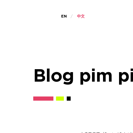
EN
中文
Blog pim p