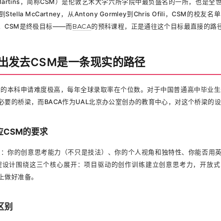
aint Martins，简称CSM）是伦敦艺术大学六所学院中最负盛名的一所，也
n到Stella McCartney，从Antony Gormley到Chris Ofili，C
，CSM是终极目标——而
BACA
的预科课程，正是通往这个目标最直接的路
A出发去CSM是一条现实的路径
M的本科申请难度极高，每年全球录取率在个位数。对于中国普通高中毕业生
要的桥梁，而BACA作为UAL北京办公室创办的教育中心，对这个桥梁的设
应CSM的要求
点：你的创意思考能力（不只是技法）、你的个人视角和独特性、你能否用
科课程设计围绕这三个核心展开：项目驱动的创作训练建立创意思考力，开放
上做好准备。
区别