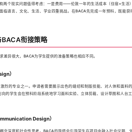
有两个现实问题值得考虑：一是费用——伦敦一年的生活成本（住宿+生活）约
面临语言、文化、生活、学业四重挑战。在BACA先完成一年预科，既能获得
与BACA衔接策略
求差异很大，BACA为学生提供的准备策略也相应不同。
sign）
最激烈的专业之一。申请者需要展示出色的缝纫和制版技能、对人体和面料
装方向的学生会在预科阶段系统地学习面料实验、立体剪裁、设计草图和人台工
munication Design）
调概念深度和社会性思考。BACA的导师会引导学生在项目中融入社会议题、