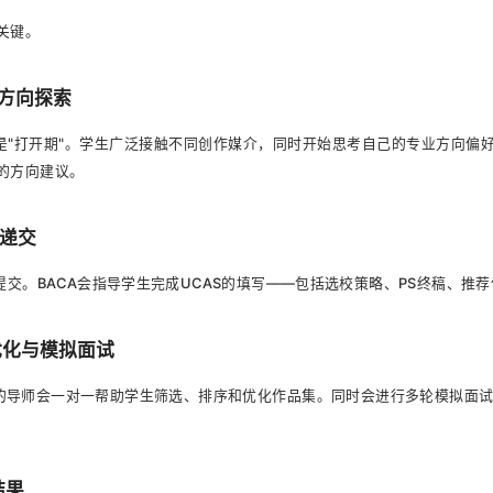
关键。
与方向探索
月是"打开期"。学生广泛接触不同创作媒介，同时开始思考自己的专业方向偏
的方向建议。
请递交
提交。BACA会指导学生完成UCAS的填写——包括选校策略、PS终稿、推
优化与模拟面试
A的导师会一对一帮助学生筛选、排序和优化作品集。同时会进行多轮模拟面试
结果