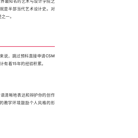
是全世界最知名的艺术与设计学院之
SM的校友名单就是半部当代艺术设计史。对
径之一。
来说，跳过预科直接申请CSM
计有着15年的经验积累。
英语清晰地表达和辩护你的创作
式的教学环境鼓励个人风格的形