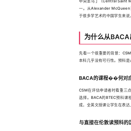
中央圣马丁（Central S
一。从Alexander McQuee
于很多学艺术的中国学生来说
为什么从BAC
先看一个很重要的背景：CS
本科几乎没有可行性。预科是必
BACA的课程��何对
CSM在评估申请者时看重三
选择。BACA的BTEC预
成，全英文授课让学生在表达
与直接在伦敦读预科的